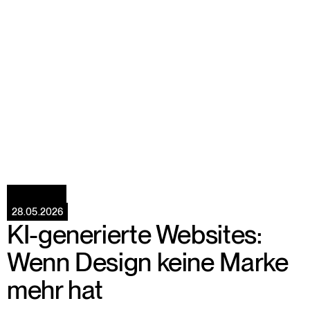
W
e
b
d
e
s
i
g
n
28.05.2026
KI-generierte Websites: 
Wenn Design keine Marke 
mehr hat