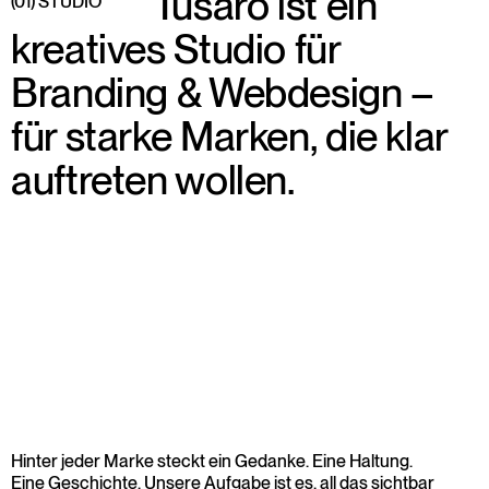
                 Tusaro ist ein 
(01) STUDIO
kreatives Studio für 
Branding & Webdesign – 
für starke Marken, die klar 
auftreten wollen. 
Hinter jeder Marke steckt ein Gedanke. Eine Haltung. 
Eine Geschichte. Unsere Aufgabe ist es, all das sichtbar 