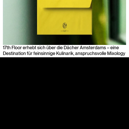
17th Floor erhebt sich über die Dächer Amsterdams – eine 
Destination für feinsinnige Kulinarik, anspruchsvolle Mixology 
und eindrucksvolles Design. Für das Fine-Dining-Restaurant 
mit integrierter Cocktailbar bestand die Aufgabe darin, eine 
starke Markenidentität zu schaffen, die den exklusiven 
Anspruch und die urbane Atmosphäre konsequent 
widerspiegelt.
Im Rahmen eines strategischen Markenprozesses 
analysierten wir Zielgruppe, Wettbewerb und Positionierung. 
Daraus entwickelten wir ein präzises Markenkonzept, das 
Eleganz, Internationalität und Zurückhaltung vereint – ohne 
dabei an Charakter zu verlieren. Die Brand Identity übersetzt 
dieses Konzept in eine visuelle Sprache, die reduziert, 
kraftvoll und zugleich sinnlich ist.